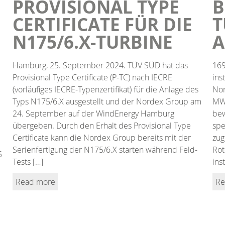
PROVISIONAL TYPE
B
CERTIFICATE FÜR DIE
T
N175/6.X-TURBINE
A
Hamburg, 25. September 2024. TÜV SÜD hat das
169
Provisional Type Certificate (P-TC) nach IECRE
ins
(vorläufiges IECRE-Typenzertifikat) für die Anlage des
Nor
Typs N175/6.X ausgestellt und der Nordex Group am
MW-
24. September auf der WindEnergy Hamburg
bew
übergeben. Durch den Erhalt des Provisional Type
spe
Certificate kann die Nordex Group bereits mit der
zug
Serienfertigung der N175/6.X starten während Feld-
Rot
5
Tests […]
ins
Read more
Re