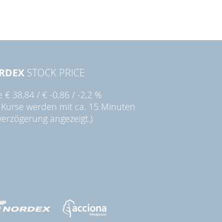
RDEX
STOCK PRICE
ie
€ 38,84
/
€ -0,86
/
-2,2 %
 Kurse werden mit ca. 15 Minuten
verzögerung angezeigt.)