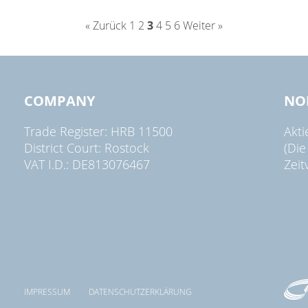
« Zurück
1
2
3
4
5
6
Weiter »
COMPANY
NO
Trade Register: HRB 11500
Akt
District Court: Rostock
(Die
VAT I.D.: DE813076467
Zeit
IMPRESSUM
DATENSCHUTZERKLÄRUNG