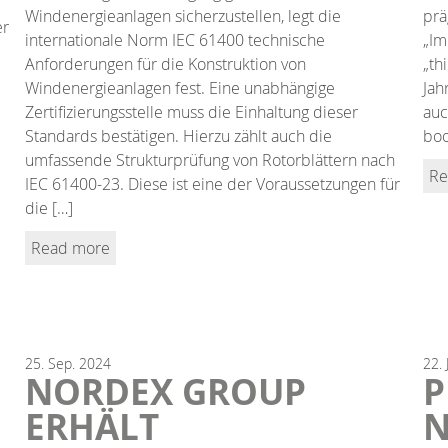
Windenergieanlagen sicherzustellen, legt die
prä
er
internationale Norm IEC 61400 technische
„Im
Anforderungen für die Konstruktion von
„th
Windenergieanlagen fest. Eine unabhängige
Jah
Zertifizierungsstelle muss die Einhaltung dieser
auc
Standards bestätigen. Hierzu zählt auch die
bo
umfassende Strukturprüfung von Rotorblättern nach
Re
IEC 61400-23. Diese ist eine der Voraussetzungen für
die […]
Read more
25.
Sep.
2024
22.
NORDEX GROUP
P
ERHÄLT
N