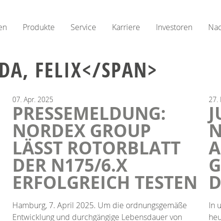
en
Produkte
Service
Karriere
Investoren
Nac
DA, FELIX</SPAN>
07.
Apr.
2025
27.
PRESSEMELDUNG:
J
NORDEX GROUP
N
LÄSST ROTORBLATT
A
DER N175/6.X
G
ERFOLGREICH TESTEN
I
Hamburg, 7. April 2025. Um die ordnungsgemäße
In 
Entwicklung und durchgängige Lebensdauer von
heu