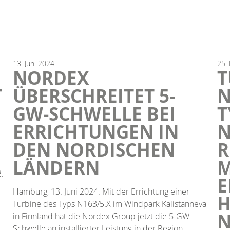
13.
Juni
2024
25.
NORDEX
T
T
ÜBERSCHREITET 5-
N
GW-SCHWELLE BEI
T
ERRICHTUNGEN IN
N
DEN NORDISCHEN
R
LÄNDERN
M
.
E
Hamburg, 13. Juni 2024. Mit der Errichtung einer
H
Turbine des Typs N163/5.X im Windpark Kalistanneva
N
in Finnland hat die Nordex Group jetzt die 5-GW-
Schwelle an installierter Leistung in der Region