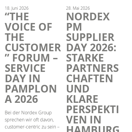
18.
Juni
2026
28.
Mai
2026
“THE
NORDEX
VOICE OF
PM
THE
SUPPLIER
CUSTOMER
DAY 2026:
” FORUM –
STARKE
SERVICE
PARTNERS
DAY IN
CHAFTEN
PAMPLON
UND
A 2026
KLARE
PERSPEKTI
Bei der Nordex Group
VEN IN
sprechen wir oft davon,
HAMBURG
customer-centric zu sein –