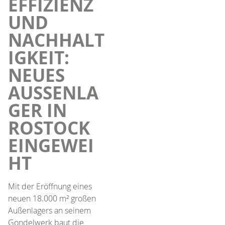
EFFIZIENZ
UND
NACHHALT
IGKEIT:
NEUES
AUSSENLAG
ER IN R
OSTOCK E
INGEWEIH
T
Mit der Eröffnung eines
neuen 18.000 m² großen
Außenlagers an seinem
Gondelwerk baut die