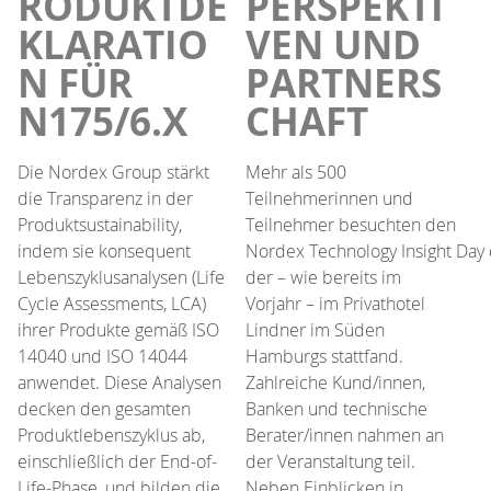
RODUKTDE
PERSPEKTI
KLARATIO
VEN UND
N FÜR
PARTNERS
N175/6.X
CHAFT
Die Nordex Group stärkt
Mehr als 500
die Transparenz in der
Teilnehmerinnen und
Produktsustainability,
Teilnehmer besuchten den
indem sie konsequent
Nordex Technology Insight Day 
Lebenszyklusanalysen (Life
der – wie bereits im
Cycle Assessments, LCA)
Vorjahr – im Privathotel
ihrer Produkte gemäß ISO
Lindner im Süden
14040 und ISO 14044
Hamburgs stattfand.
anwendet. Diese Analysen
Zahlreiche Kund/innen,
decken den gesamten
Banken und technische
Produktlebenszyklus ab,
Berater/innen nahmen an
einschließlich der End-of-
der Veranstaltung teil.
Life-Phase, und bilden die
Neben Einblicken in