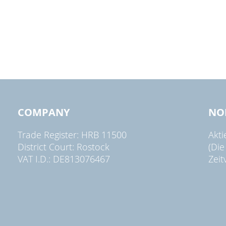
COMPANY
NO
Trade Register: HRB 11500
Akt
District Court: Rostock
(Die
VAT I.D.: DE813076467
Zeit