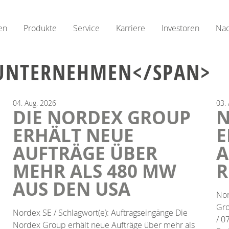
en
Produkte
Service
Karriere
Investoren
Nac
>UNTERNEHMEN</SPAN>
04.
Aug.
2026
03.
DIE NORDEX GROUP
N
ERHÄLT NEUE
E
AUFTRÄGE ÜBER
A
MEHR ALS 480 MW
R
AUS DEN USA
Nor
Gro
Nordex SE / Schlagwort(e): Auftragseingänge Die
/ 0
Nordex Group erhält neue Aufträge über mehr als