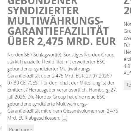
GEBUNDENER
Z
SYNDIZIERTER
2
MULTIWÄHRUNGS-
Nor
GARANTIEFAZILITÄT
Gro
ÜBER 2,475 MRD. EUR
zwe
Für
Her
Nordex SE / Schlagwort(e): Sonstiges Nordex Group
erz
stärkt finanzielle Flexibilität mit erweiterter ESG-
4.9
gebundener syndizierter Multiwährungs-
Auf
Garantiefazilität über 2,475 Mrd. EUR 27.07.2026 /
07:30 CET/CEST Für den Inhalt der Mitteilung ist der
Re
x
Emittent / Herausgeber verantwortlich. Hamburg, 27.
Juli 2026. Die Nordex Group hat eine neue ESG-
gebundene syndizierte Multiwährungs-
Garantiefazilität mit einem Gesamtvolumen von 2,475
en
Mrd. EUR abgeschlossen. […]
t
Read more