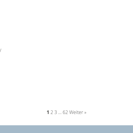
/
1
2
3
…
62
Weiter »