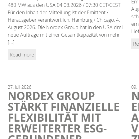
Emi
480 MW aus den USA 04.08.2026 / 07:30 CET/CEST
Aug
Für den Inhalt der Mitteilung ist der Emittent /
sch
Herausgeber verantwortlich. Hamburg / Chicago, 4.
ern
August 2026. Die Nordex Group hat in den USA drei
Lie
d
neue Aufträge mit einer Gesamtkapazität von mehr
[…]
Re
Read more
27.
Juli
2026
09.
NORDEX GROUP
N
STÄRKT FINANZIELLE
E
FLEXIBILITÄT MIT
A
ERWEITERTER ESG-
V