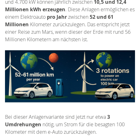
und 4.700 kW können jährlich zwischen
10,5 und 12,4
Millionen kWh erzeugen
. Diese Anlagen ermöglichen es
einem Elektroauto
pro Jahr
zwischen
52 und 61
Millionen
Kilometer zurückzulegen. Das entspricht jetzt
einer Reise zum Mars, wenn dieser der Erde mit rund 56
Millionen Kilometern am nächsten ist.
Bei dieser Anlagenvariante sind jetzt nur etwa
3
Umdrehungen
nötig, um Strom für die besagten 100
Kilometer mit dem e-Auto zurückzulegen.