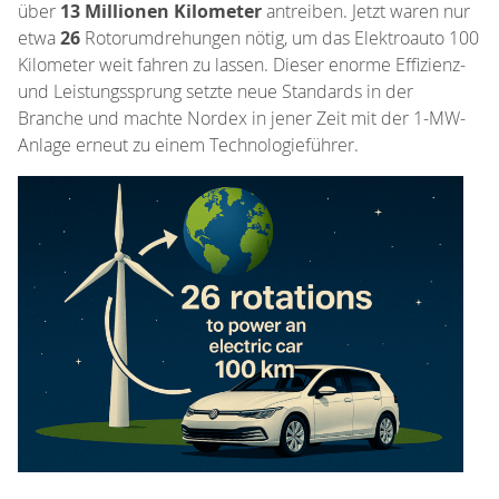
über
13 Millionen Kilometer
antreiben. Jetzt waren nur
etwa
26
Rotorumdrehungen nötig, um das Elektroauto 100
Kilometer weit fahren zu lassen. Dieser enorme Effizienz-
und Leistungssprung setzte neue Standards in der
Branche und machte Nordex in jener Zeit mit der 1-MW-
Anlage erneut zu einem Technologieführer.