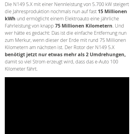
Die N149 5.X mit einer Nennleistung von 5.700 kW steigert
die Jahresproduktion nochmals nun auf fast
15 Millionen
kWh
und ermöglicht einem Elektroauto eine jährliche
Fahrleistung von knapp
75 Millionen Kilometern
. Und
wer hätte es gedacht: Das ist die einfache Entfernung nun
zum Merkur, wenn dieser der Erde mit rund 75 Millionen
Kilometern am nächsten ist. Der Rotor der N149 5.X
benötigt jetzt nur etwas mehr als 2 Umdrehungen,
damit so viel Strom erzeugt wird, dass das e-Auto 100
Kilometer fährt.