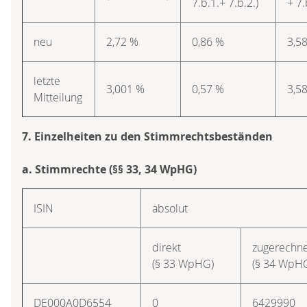
7.b.1.+ 7.b.2.)
+ 7.
neu
2,72 %
0,86 %
3,5
letzte
3,001 %
0,57 %
3,5
Mitteilung
7. Einzelheiten zu den Stimmrechtsbeständen
a. Stimmrechte (§§ 33, 34 WpHG)
ISIN
absolut
direkt
zugerechne
(§ 33 WpHG)
(§ 34 WpH
DE000A0D6554
0
6429990