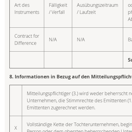
Art des
Fälligkeit
Ausübungszeitraum
o
Instruments
/ Verfall
/ Laufzeit
p
A
Contract for
N/A
N/A
B
Difference
S
8. Informationen in Bezug auf den Mitteilungspflich
Mitteilungspflichtiger (3.) wird weder beherrscht 
Unternehmen, die Stimmrechte des Emittenten (1
Emittenten zugerechnet werden.
Vollständige Kette der Tochterunternehmen, beg
X
Person oder dem obersten beherrschenden Unt