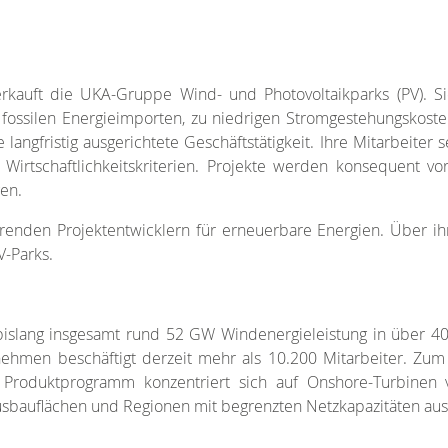
erkauft die UKA-Gruppe Wind- und Photovoltaikparks (PV). Si
fossilen Energieimporten, zu niedrigen Stromgestehungskoste
ngfristig ausgerichtete Geschäftstätigkeit. Ihre Mitarbeiter 
d Wirtschaftlichkeitskriterien. Projekte werden konsequent 
en.
enden Projektentwicklern für erneuerbare Energien. Über ih
V-Parks.
slang insgesamt rund 52 GW Windenergieleistung in über 40 M
hmen beschäftigt derzeit mehr als 10.200 Mitarbeiter. Zum
s Produktprogramm konzentriert sich auf Onshore-Turbinen
bauflächen und Regionen mit begrenzten Netzkapazitäten ausg