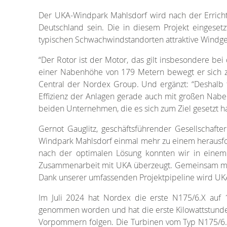
Der UKA-Windpark Mahlsdorf wird nach der Errich
Deutschland sein. Die in diesem Projekt einges
typischen Schwachwindstandorten attraktive Windge
“Der Rotor ist der Motor, das gilt insbesondere b
einer Nabenhöhe von 179 Metern bewegt er sich z
Central der Nordex Group. Und ergänzt: “Deshalb 
Effizienz der Anlagen gerade auch mit großen Nabe
beiden Unternehmen, die es sich zum Ziel gesetzt h
Gernot Gauglitz, geschäftsführender Gesellscha
Windpark Mahlsdorf einmal mehr zu einem herausford
nach der optimalen Lösung konnten wir in einem
Zusammenarbeit mit UKA überzeugt. Gemeinsam mit 
Dank unserer umfassenden Projektpipeline wird UKA
Im Juli 2024 hat Nordex die erste N175/6.X auf 1
genommen worden und hat die erste Kilowattstunde 
Vorpommern folgen. Die Turbinen vom Typ N175/6.X