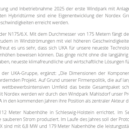
tung und Inbetriebnahme 2025 der erste Windpark mit Anla
etzten Hybridtürme sind eine Eigenentwicklung der Nordex 
schwindigkeiten erreicht werden.
ei der N175/6.X. Mit dem Durchmesser von 175 Metern fängt de
udem in Windströmungen mit viel höheren Geschwindigkeiten”
freut es uns sehr, dass sich UKA für unsere neueste Technolo
nhöhen beweisen können. Das ginge nicht ohne die langjährig
aben, neueste klimafreundliche und wirtschaftliche Lösungen 
fter der UKA-Gruppe, ergänzt: „Die Dimensionen der Kompo
ernden Projekt. Auf Grund unserer Firmenpolitik, die auf lang
 wettbewerbsintensiven Umfeld das beste Gesamtpaket schnü
Nordex werden wir durch den Windpark Mahlsdorf unser Profil 
 in den kommenden Jahren ihre Position als zentraler Akteur 
12 Meter Nabenhöhe in Schleswig-Holstein errichtet. Im Sep
sauberen Strom produziert. Im Laufe des Jahres soll der Prot
 sind mit 6,8 MW und 179 Meter Nabenhöhe die leistungsstä