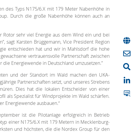
gen des Typs N175/6.X mit 179 Meter Nabenhöhe in
Group. Durch die große Nabenhöhe können auch an
r Rotor sehr viel Energie aus dem Wind ein und bei
, sagt Karsten Brüggemann, Vice President Region
gie entschieden hat und wir in Mahlsdorf die hohe
 gewachsene vertrauensvolle Partnerschaft zwischen
für die Energiewende in Deutschland umzusetzen.”
nenten und der Standort im Wald machen den UKA-
jährige Partnerschaften setzt, und unseres Strebens
ren. Dies hat die lokalen Entscheider von einer
als Spezialist für Windprojekte im Wald schärfen.
der Energiewende ausbauen.“
tember ist die Pilotanlage erfolgreich in Betrieb
otyp einer N175/6.X mit 179 Metern in Mecklenburg-
rksten und höchsten, die die Nordex Group für den