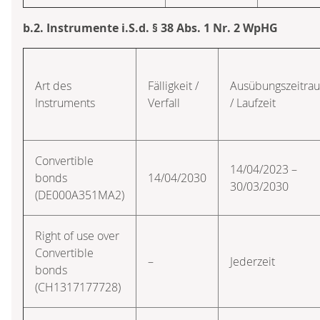
b.2. Instrumente i.S.d. § 38 Abs. 1 Nr. 2 WpHG
Art des
Fälligkeit /
Ausübungszeitra
Instruments
Verfall
/ Laufzeit
Convertible
14/04/2023 –
bonds
14/04/2030
30/03/2030
(DE000A351MA2)
Right of use over
Convertible
–
Jederzeit
bonds
(CH1317177728)