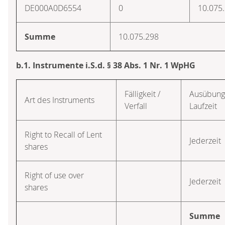
DE000A0D6554
0
10.075
Summe
10.075.298
b.1. Instrumente i.S.d. § 38 Abs. 1 Nr. 1 WpHG
Fälligkeit /
Ausübungs
Art des Instruments
Verfall
Laufzeit
Right to Recall of Lent
Jederzeit
shares
Right of use over
Jederzeit
shares
Summe