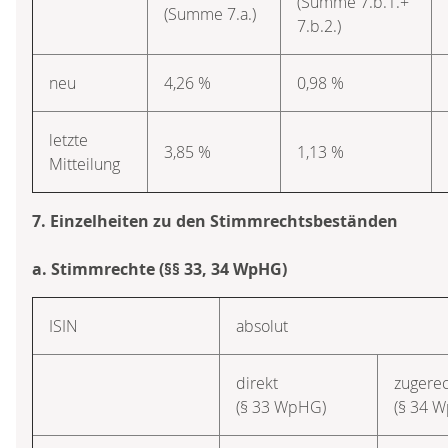
(Summe 7.b.1.+
(Summe 7.a.)
7.b.2.)
neu
4,26 %
0,98 %
letzte
3,85 %
1,13 %
Mitteilung
7. Einzelheiten zu den Stimmrechtsbeständen
a. Stimmrechte (§§ 33, 34 WpHG)
ISIN
absolut
direkt
zugere
(§ 33 WpHG)
(§ 34 