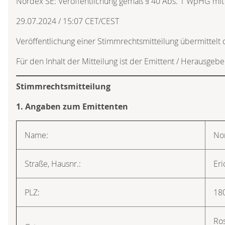
Nordex SE: Veröffentlichung gemäß § 40 Abs. 1 WpHG mit
29.07.2024 / 15:07 CET/CEST
Veröffentlichung einer Stimmrechtsmitteilung übermittel
Für den Inhalt der Mitteilung ist der Emittent / Herausgebe
Stimmrechtsmitteilung
1. Angaben zum Emittenten
Name:
No
Straße, Hausnr.:
Eri
PLZ:
18
Ro