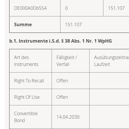
DE000A0D6554
0
151.107
Summe
151.107
b.1. Instrumente i.S.d. § 38 Abs. 1 Nr. 1 WpHG
Art des
Fälligkeit /
Ausübungszeitra
Instruments
Verfall
Laufzeit
Right To Recall
Offen
Right Of Use
Offen
Convertible
14.04.2030
Bond