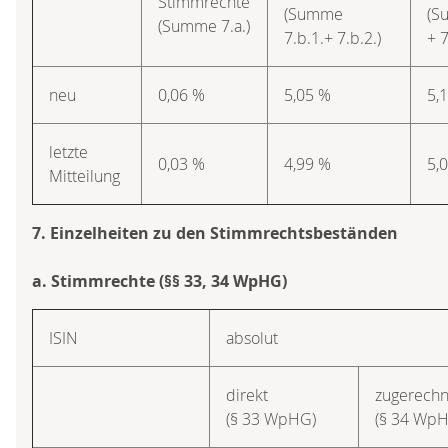
Stimmrechte
(Summe
(S
(Summe 7.a.)
7.b.1.+ 7.b.2.)
+ 7
neu
0,06 %
5,05 %
5,
letzte
0,03 %
4,99 %
5,
Mitteilung
7. Einzelheiten zu den Stimmrechtsbeständen
a. Stimmrechte (§§ 33, 34 WpHG)
ISIN
absolut
direkt
zugerechn
(§ 33 WpHG)
(§ 34 Wp