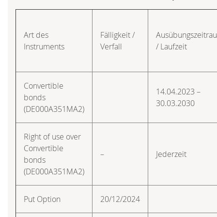
Art des
Fälligkeit /
Ausübungszeitra
Instruments
Verfall
/ Laufzeit
Convertible
14.04.2023 –
bonds
30.03.2030
(DE000A351MA2)
Right of use over
Convertible
–
Jederzeit
bonds
(DE000A351MA2)
Put Option
20/12/2024