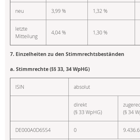
neu
3,99 %
1,32 %
letzte
4,04 %
1,30 %
Mitteilung
7. Einzelheiten zu den Stimmrechtsbeständen
a. Stimmrechte (§§ 33, 34 WpHG)
ISIN
absolut
direkt
zugere
(§ 33 WpHG)
(§ 34 
DE000A0D6554
0
9.436.