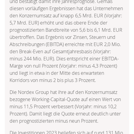
und bestätigt damit ihre Jahresprognose. Gemäß
diesen vorläufigen Ergebnissen hat das Unternehmen
den Konzernumsatz auf knapp 6,5 Mrd. EUR (Vorjahr:
5,7 Mrd. EUR) erhöht und das obere Ende der
prognostizierten Bandbreite von 5,6 bis 6,1 Mrd. EUR
übertroffen. Das Ergebnis vor Zinsen, Steuern und
Abschreibungen (EBITDA) erreichte mit EUR 2,0 Mio.
den Break-Even auf Gesamtjahresbasis (Vorjahr:
minus 244 Mio. EUR). Dies entspricht einer EBITDA-
Marge von null Prozent (Vorjahr: minus 4,3 Prozent)
und liegt in etwa in der Mitte des erwarteten
Korridors von minus 2 bis plus 3 Prozent.
Die Nordex Group hat ihre auf den Konzernumsatz
bezogene Working-Capital-Quote auf einen Wert von
minus 11,5 Prozent verbessert (Vorjahr: minus 10,2
Prozent). Damit liegt die Quote erneut deutlich unter
den prognostizierten minus neun Prozent.
Die Investitionen 2023 beliefen sich auf rund 131 Mio.