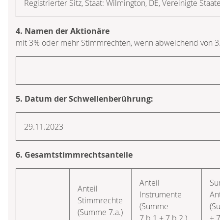
Registrierter Sitz, Staat: Wilmington, DE, Vereinigte Staa
4. Namen der Aktionäre
mit 3% oder mehr Stimmrechten, wenn abweichend von 3
5. Datum der Schwellenberührung:
29.11.2023
6. Gesamtstimmrechtsanteile
Anteil
S
Anteil
Instrumente
An
Stimmrechte
(Summe
(S
(Summe 7.a.)
7.b.1.+ 7.b.2.)
+ 7