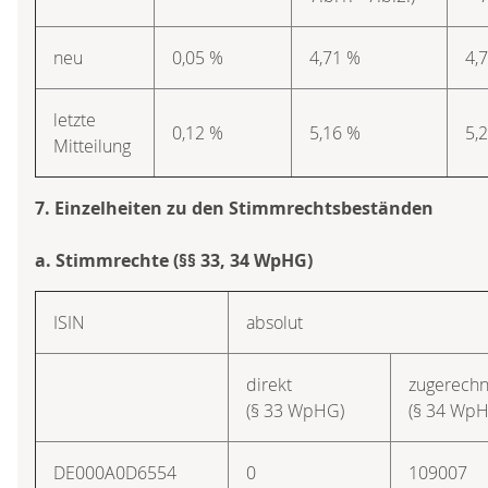
neu
0,05 %
4,71 %
4,
letzte
0,12 %
5,16 %
5,
Mitteilung
7. Einzelheiten zu den Stimmrechtsbeständen
a. Stimmrechte (§§ 33, 34 WpHG)
ISIN
absolut
direkt
zugerechn
(§ 33 WpHG)
(§ 34 Wp
DE000A0D6554
0
109007