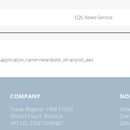
EQS News-Service
COMPANY
NO
Trade Register: HRB 11500
Akt
District Court: Rostock
(Die
VAT I.D.: DE813076467
Zeit