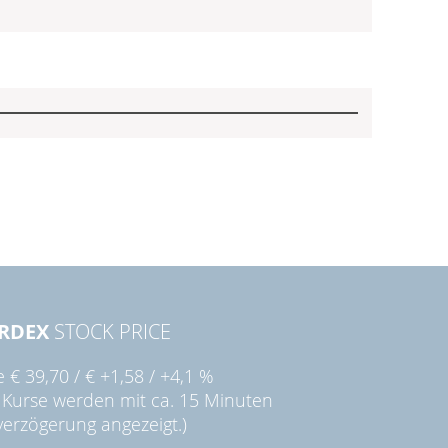
RDEX
STOCK PRICE
ie
€ 39,70
/
€ +1,58
/
+4,1 %
 Kurse werden mit ca. 15 Minuten
verzögerung angezeigt.)