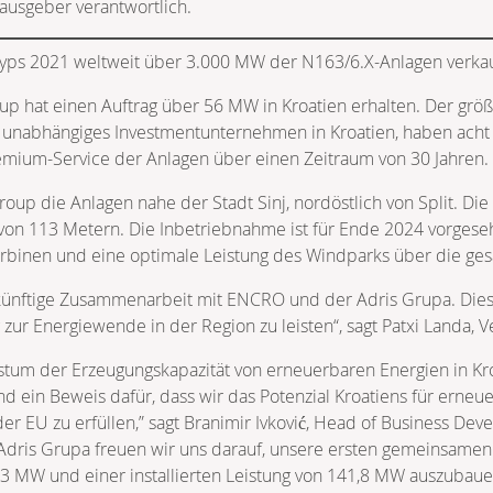
rausgeber verantwortlich.
yps 2021 weltweit über 3.000 MW der N163/6.X-Anlagen verkau
up hat einen Auftrag über 56 MW in Kroatien erhalten. Der grö
, unabhängiges Investmentunternehmen in Kroatien, haben acht
Premium-Service der Anlagen über einen Zeitraum von 30 Jahren.
oup die Anlagen nahe der Stadt Sinj, nordöstlich von Split. Die
von 113 Metern. Die Inbetriebnahme ist für Ende 2024 vorgese
urbinen und eine optimale Leistung des Windparks über die ge
ünftige Zusammenarbeit mit ENCRO und der Adris Grupa. Dies is
g zur Energiewende in der Region zu leisten“, sagt Patxi Landa, 
um der Erzeugungskapazität von erneuerbaren Energien in Kroat
 ein Beweis dafür, dass wir das Potenzial Kroatiens für erneue
der EU zu erfüllen,” sagt Branimir Ivković, Head of Business 
ris Grupa freuen wir uns darauf, unsere ersten gemeinsamen Ph
,3 MW und einer installierten Leistung von 141,8 MW auszubaue