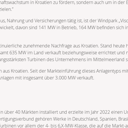
aftswachstum in Kroatien zu fördern, sondern auch um in der E
ielen.”
us, Nahrung und Versicherungen tätig ist, ist der Windpark „Vi
twickelt, davon sind 141 MW in Betrieb, 164 MW befinden sich 
tinuierliche zunehmende Nachfrage aus Kroatien. Stand heute
esamt 635 MW im Land verkauft beziehungsweise errichtet und 
tungsstärksten Turbinen des Unternehmens im Mittelmeerland s
en aus Kroatien. Seit der Markteinführung dieses Anlagentyps mi
Anlagen mit insgesamt über 3.000 MW verkauft.
n über 40 Märkten installiert und erzielte im Jahr 2022 eine
Fertigungsverbund gehören Werke in Deutschland, Spanien, Bras
rbinen vor allem der 4- bis 6,X-MW-Klasse, die auf die Markt