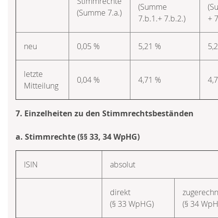
Stimmrechte
(Summe
(S
(Summe 7.a.)
7.b.1.+ 7.b.2.)
+ 7
neu
0,05 %
5,21 %
5,
letzte
0,04 %
4,71 %
4,
Mitteilung
7. Einzelheiten zu den Stimmrechtsbeständen
a. Stimmrechte (§§ 33, 34 WpHG)
ISIN
absolut
direkt
zugerechn
(§ 33 WpHG)
(§ 34 Wp