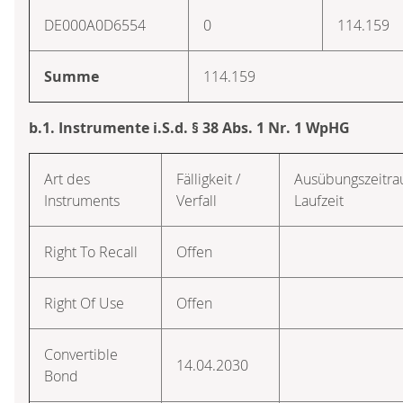
DE000A0D6554
0
114.159
Summe
114.159
b.1. Instrumente i.S.d. § 38 Abs. 1 Nr. 1 WpHG
Art des
Fälligkeit /
Ausübungszeitra
Instruments
Verfall
Laufzeit
Right To Recall
Offen
Right Of Use
Offen
Convertible
14.04.2030
Bond