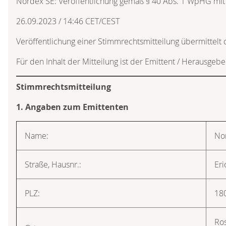
Nordex SE: Veröffentlichung gemäß § 40 Abs. 1 WpHG mit
26.09.2023 / 14:46 CET/CEST
Veröffentlichung einer Stimmrechtsmitteilung übermittel
Für den Inhalt der Mitteilung ist der Emittent / Herausgebe
Stimmrechtsmitteilung
1. Angaben zum Emittenten
Name:
No
Straße, Hausnr.:
Eri
PLZ:
18
Ro