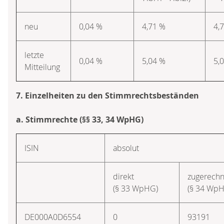
neu
0,04 %
4,71 %
4,
letzte
0,04 %
5,04 %
5,
Mitteilung
7. Einzelheiten zu den Stimmrechtsbeständen
a. Stimmrechte (§§ 33, 34 WpHG)
ISIN
absolut
direkt
zugerechn
(§ 33 WpHG)
(§ 34 Wp
DE000A0D6554
0
93191