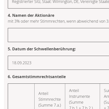
Registrierter Sitz, Staat: Wilmington, DE, Vereinigte Staa
4. Namen der Aktionäre
mit 3% oder mehr Stimmrechten, wenn abweichend von 3
5. Datum der Schwellenberührung:
18.09.2023
6. Gesamtstimmrechtsanteile
Anteil
S
Anteil
Instrumente
An
Stimmrechte
(Summe
(S
(Summe 7.a.)
7.b.1.+ 7.b.2.)
+ 7