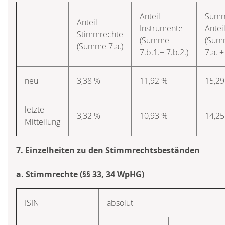
Anteil
Sum
Anteil
Instrumente
Antei
Stimmrechte
(Summe
(Sum
(Summe 7.a.)
7.b.1.+ 7.b.2.)
7.a. +
neu
3,38 %
11,92 %
15,29
letzte
3,32 %
10,93 %
14,25
Mitteilung
7. Einzelheiten zu den Stimmrechtsbeständen
a. Stimmrechte (§§ 33, 34 WpHG)
ISIN
absolut