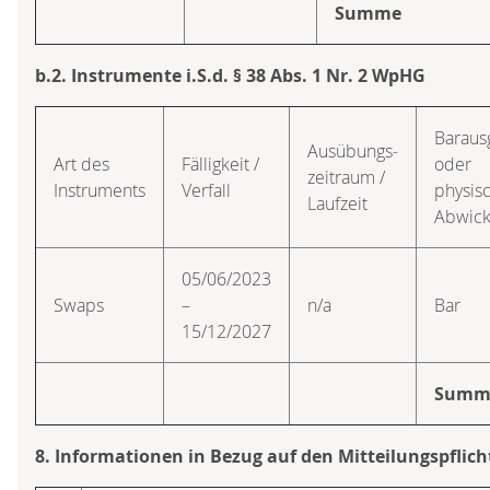
Summe
b.2. Instrumente i.S.d. § 38 Abs. 1 Nr. 2 WpHG
Baraus
Ausübungs­
Art des
Fälligkeit /
oder
zeitraum /
Instruments
Verfall
physis
Laufzeit
Abwick
05/06/2023
Swaps
–
n/a
Bar
15/12/2027
Summ
8. Informationen in Bezug auf den Mitteilungspflich