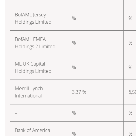
BofAML Jersey
%
%
Holdings Limited
BofAML EMEA
%
%
Holdings 2 Limited
ML UK Capital
%
%
Holdings Limited
Merrill Lynch
3,37 %
6,5
International
–
%
%
Bank of America
%
%