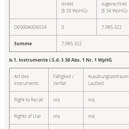
direkt
zugerechnet
(§ 33 WpHG)
(§ 34 WpHG)
DE000A0D6554
0
7.985.322
Summe
7.985.322
b.1. Instrumente i.S.d. § 38 Abs. 1 Nr. 1 WpHG
Art des
Fälligkeit /
Ausübungs­zeitraum 
Instruments
Verfall
Laufzeit
Right to Recall
n/a
n/a
Rights of Use
n/a
n/a