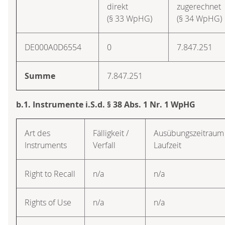
direkt
zugerechnet
(§ 33 WpHG)
(§ 34 WpHG)
DE000A0D6554
0
7.847.251
Summe
7.847.251
b.1. Instrumente i.S.d. § 38 Abs. 1 Nr. 1 WpHG
Art des
Fälligkeit /
Ausübungs­zeitraum 
Instruments
Verfall
Laufzeit
Right to Recall
n/a
n/a
Rights of Use
n/a
n/a