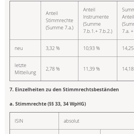
Anteil
Sum
Anteil
Instrumente
Antei
Stimmrechte
(Summe
(Sum
(Summe 7.a.)
7.b.1.+ 7.b.2.)
7.a. +
neu
3,32 %
10,93 %
14,25
letzte
2,78 %
11,39 %
14,18
Mitteilung
7. Einzelheiten zu den Stimmrechtsbeständen
a. Stimmrechte (§§ 33, 34 WpHG)
ISIN
absolut