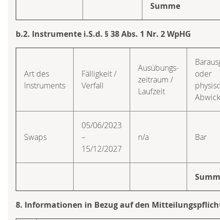
Summe
b.2. Instrumente i.S.d. § 38 Abs. 1 Nr. 2 WpHG
Baraus
Ausübungs­
Art des
Fälligkeit /
oder
zeitraum /
Instruments
Verfall
physis
Laufzeit
Abwick
05/06/2023
Swaps
–
n/a
Bar
15/12/2027
Summ
8. Informationen in Bezug auf den Mitteilungspflich