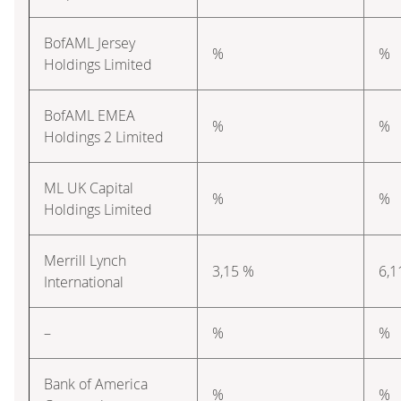
BofAML Jersey
%
%
Holdings Limited
BofAML EMEA
%
%
Holdings 2 Limited
ML UK Capital
%
%
Holdings Limited
Merrill Lynch
3,15 %
6,1
International
–
%
%
Bank of America
%
%