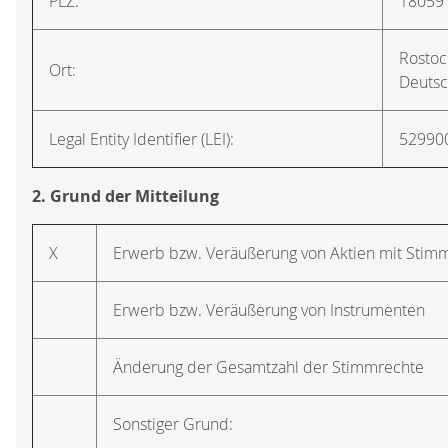
PLZ:
18059
Rostoc
Ort:
Deutsc
Legal Entity Identifier (LEI):
5299
2. Grund der Mitteilung
X
Erwerb bzw. Veräußerung von Aktien mit Stim
Erwerb bzw. Veräußerung von Instrumenten
Änderung der Gesamtzahl der Stimmrechte
Sonstiger Grund: