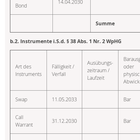
14.04.2030
Bond
Summe
b.2. Instrumente i.S.d. § 38 Abs. 1 Nr. 2 WpHG
Barausg
Ausübungs­
Art des
Fälligkeit /
oder
zeitraum /
Instruments
Verfall
physis
Laufzeit
Abwick
Swap
11.05.2033
Bar
Call
31.12.2030
Bar
Warrant