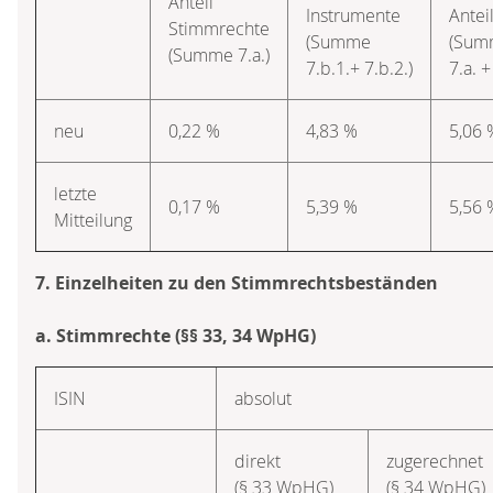
Anteil
Instrumente
Antei
Stimmrechte
(Summe
(Sum
(Summe 7.a.)
7.b.1.+ 7.b.2.)
7.a. +
neu
0,22 %
4,83 %
5,06 
letzte
0,17 %
5,39 %
5,56 
Mitteilung
7. Einzelheiten zu den Stimmrechtsbeständen
a. Stimmrechte (§§ 33, 34 WpHG)
ISIN
absolut
direkt
zugerechnet
(§ 33 WpHG)
(§ 34 WpHG)