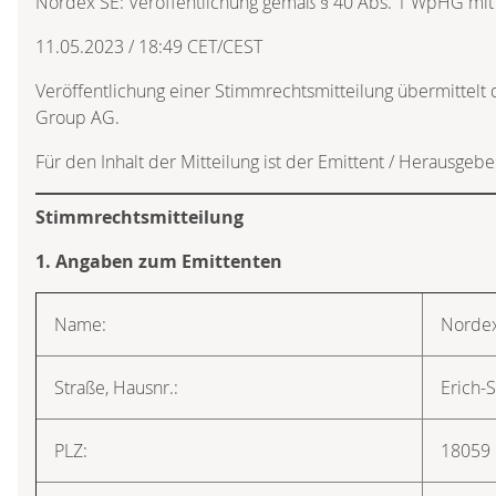
Nordex SE: Veröffentlichung gemäß § 40 Abs. 1 WpHG mit
11.05.2023 / 18:49 CET/CEST
Veröffentlichung einer Stimmrechtsmitteilung übermittelt
Group AG.
Für den Inhalt der Mitteilung ist der Emittent / Herausgebe
Stimmrechtsmitteilung
1. Angaben zum Emittenten
Name:
Norde
Straße, Hausnr.:
Erich-
PLZ:
18059