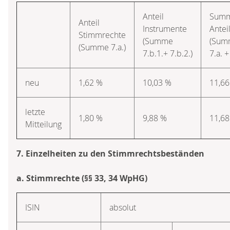
Anteil
Sum
Anteil
Instrumente
Antei
Stimmrechte
(Summe
(Sum
(Summe 7.a.)
7.b.1.+ 7.b.2.)
7.a. +
neu
1,62 %
10,03 %
11,66
letzte
1,80 %
9,88 %
11,68
Mitteilung
7. Einzelheiten zu den Stimmrechtsbeständen
a. Stimmrechte (§§ 33, 34 WpHG)
ISIN
absolut