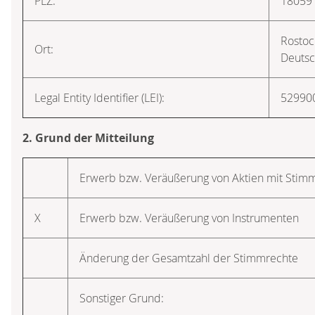
PLZ:
18059
Rostoc
Ort:
Deutsc
Legal Entity Identifier (LEI):
5299
2. Grund der Mitteilung
Erwerb bzw. Veräußerung von Aktien mit Stim
X
Erwerb bzw. Veräußerung von Instrumenten
Änderung der Gesamtzahl der Stimmrechte
Sonstiger Grund: