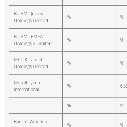
BofAML Jersey
%
%
Holdings Limited
BofAML EMEA
%
%
Holdings 2 Limited
ML UK Capital
%
%
Holdings Limited
Merrill Lynch
%
6,5
International
–
%
%
Bank of America
%
%