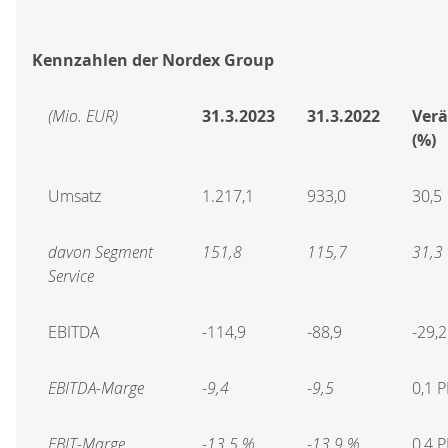
Kennzahlen der Nordex Group
(Mio. EUR)
31.3.2023
31.3.2022
Verä
(%)
Umsatz
1.217,1
933,0
30,5
davon Segment
151,8
115,7
31,3
Service
EBITDA
-114,9
-88,9
-29,2
EBITDA-Marge
-9,4
-9,5
0,1 P
EBIT-Marge
-13,5 %
-13,9 %
0,4 P