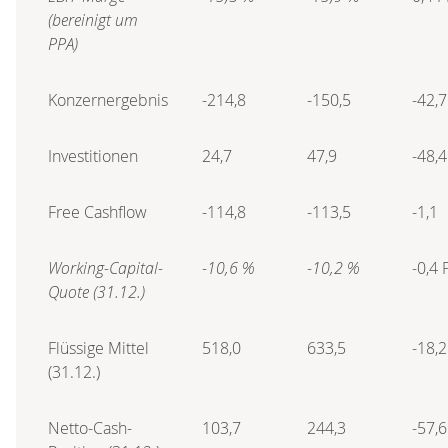
(bereinigt um
PPA)
Konzernergebnis
-214,8
-150,5
-42,7
Investitionen
24,7
47,9
-48,4
Free Cashflow
-114,8
-113,5
-1,1
Working-Capital-
-10,6 %
-10,2 %
-0,4 
Quote (31.12.)
Flüssige Mittel
518,0
633,5
-18,2
(31.12.)
Netto-Cash-
103,7
244,3
-57,6