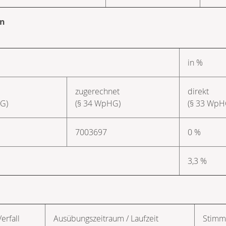
en
in %
zugerechnet
direkt
G)
(§ 34 WpHG)
(§ 33 WpH
7003697
0 %
3,3 %
G
Verfall
Ausübungs­zeitraum / Laufzeit
Stimm