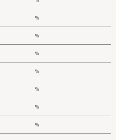
%
%
%
%
%
%
%