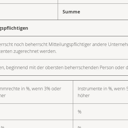
Summe
gspflichtigen
herrscht noch beherrscht Mitteilungspflichtiger andere Unterne
tenten zugerechnet werden.
men, beginnend mit der obersten beherrschenden Person ode
immrechte in %, wenn 3% oder
Instrumente in %, wenn
her
höher
%
1 %
%