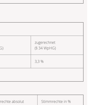
zugerechnet
G)
(§ 34 WpHG)
3,3 %
rechte absolut
Stimmrechte in %