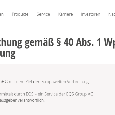
en
Produkte
Service
Karriere
Investoren
Nac
ichung gemäß § 40 Abs. 1 W
tung
WpHG mit dem Ziel der europaweiten Verbreitung
rmittelt durch EQS – ein Service der EQS Group AG.
rausgeber verantwortlich.