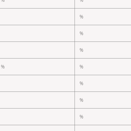
%
%
%
1 %
%
%
%
%