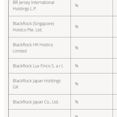
BR Jersey International
%
Holdings L.P.
BlackRock (Singapore)
%
Holdco Pte. Ltd.
BlackRock HK Holdco
%
Limited
BlackRock Lux Finco S. a r.l.
%
BlackRock Japan Holdings
%
GK
BlackRock Japan Co., Ltd.
%
–
%