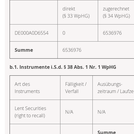
direkt
zugerechnet
(§ 33 WpHG)
(§ 34 WpHG)
DE000A0D6554
0
6536976
Summe
6536976
b.1. Instrumente i.S.d. § 38 Abs. 1 Nr. 1 WpHG
Art des
Fälligkeit /
Ausübungs­
Instruments
Verfall
zeitraum / Laufze
Lent Securities
N/A
N/A
(right to recall)
Summe