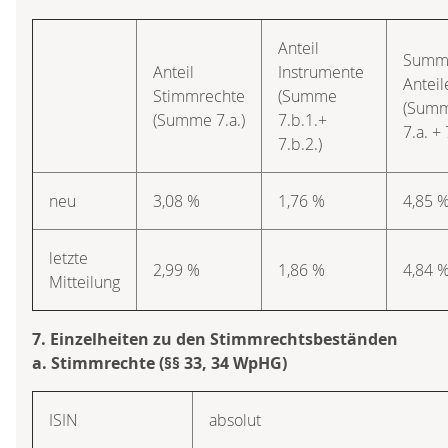
Anteil
Summ
Anteil
Instrumente
Anteil
Stimmrechte
(Summe
(Sum
(Summe 7.a.)
7.b.1.+
7.a. + 
7.b.2.)
neu
3,08 %
1,76 %
4,85 
letzte
2,99 %
1,86 %
4,84 
Mitteilung
7. Einzelheiten zu den Stimmrechtsbeständen
a. Stimmrechte (§§ 33, 34 WpHG)
ISIN
absolut