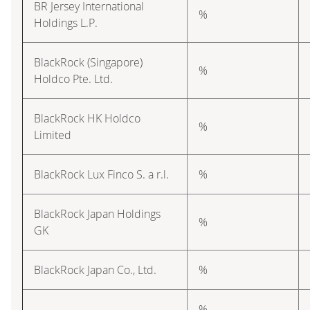
BR Jersey International
%
Holdings L.P.
BlackRock (Singapore)
%
Holdco Pte. Ltd.
BlackRock HK Holdco
%
Limited
BlackRock Lux Finco S. a r.l.
%
BlackRock Japan Holdings
%
GK
BlackRock Japan Co., Ltd.
%
–
%