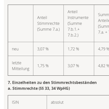
Anteil
Summ
Anteil
Instrumente
Anteil
Stimmrechte
(Summe
(Sum
(Summe 7.a.)
7.b.1.+
7.a. + 
7.b.2.)
neu
3,07 %
1,72 %
4,79 
letzte
1,75 %
3,07 %
4,82 
Mitteilung
7. Einzelheiten zu den Stimmrechtsbeständen
a. Stimmrechte (§§ 33, 34 WpHG)
ISIN
absolut