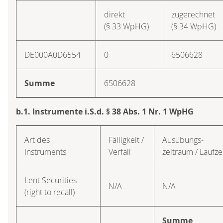
direkt
zugerechnet
(§ 33 WpHG)
(§ 34 WpHG)
DE000A0D6554
0
6506628
Summe
6506628
b.1. Instrumente i.S.d. § 38 Abs. 1 Nr. 1 WpHG
Art des
Fälligkeit /
Ausübungs­
Instruments
Verfall
zeitraum / Laufze
Lent Securities
N/A
N/A
(right to recall)
Summe