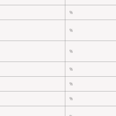
%
%
%
%
%
%