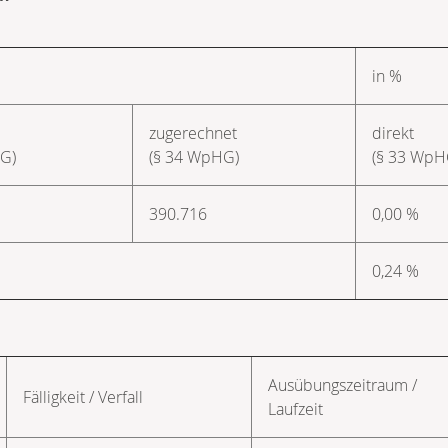
in %
zugerechnet
direkt
G)
(§ 34 WpHG)
(§ 33 WpH
390.716
0,00 %
0,24 %
G
Ausübungs­zeitraum /
Fälligkeit / Verfall
Laufzeit