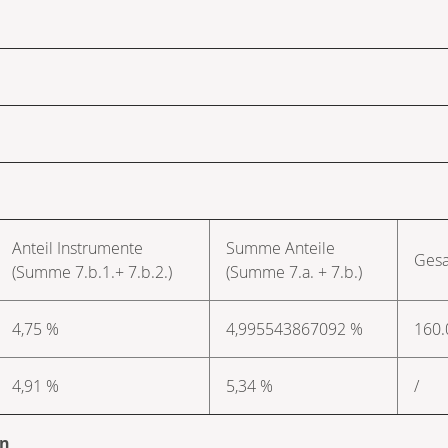
Anteil Instrumente
Summe Anteile
Gesa
(Summe 7.b.1.+ 7.b.2.)
(Summe 7.a. + 7.b.)
4,75 %
4,995543867092 %
160.
4,91 %
5,34 %
/
en