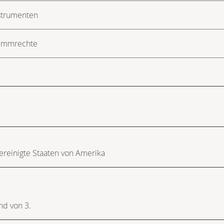
strumenten
timmrechte
ereinigte Staaten von Amerika
d von 3.