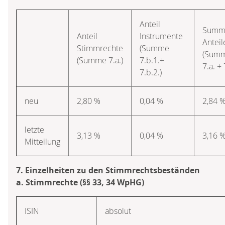
Anteil
Summ
Anteil
Instrumente
Anteil
Stimmrechte
(Summe
(Sum
(Summe 7.a.)
7.b.1.+
7.a. + 
7.b.2.)
neu
2,80 %
0,04 %
2,84 
letzte
3,13 %
0,04 %
3,16 
Mitteilung
7. Einzelheiten zu den Stimmrechtsbeständen
a. Stimmrechte (§§ 33, 34 WpHG)
ISIN
absolut