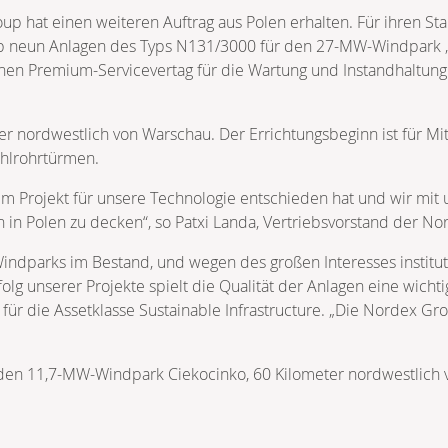
up hat einen weiteren Auftrag aus Polen erhalten. Für ihren
up neun Anlagen des Typs N131/3000 für den 27-MW-Windpark „R
en Premium-Servicevertag für die Wartung und Instandhaltung
r nordwestlich von Warschau. Der Errichtungsbeginn ist für Mi
ahlrohrtürmen.
em Projekt für unsere Technologie entschieden hat und wir mit 
 in Polen zu decken“, so Patxi Landa, Vertriebsvorstand der N
indparks im Bestand, und wegen des großen Interesses institu
olg unserer Projekte spielt die Qualität der Anlagen eine wichti
r die Assetklasse Sustainable Infrastructure. „Die Nordex Gro
 den 11,7-MW-Windpark Ciekocinko, 60 Kilometer nordwestlich