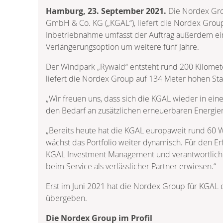
Hamburg, 23. September 2021.
Die Nordex Gro
GmbH & Co. KG („KGAL“), liefert die Nordex Gro
Inbetriebnahme umfasst der Auftrag außerdem ein
Verlängerungsoption um weitere fünf Jahre.
Der Windpark „Rywald“ entsteht rund 200 Kilomete
liefert die Nordex Group auf 134 Meter hohen St
„Wir freuen uns, dass sich die KGAL wieder in ein
den Bedarf an zusätzlichen erneuerbaren Energien
„Bereits heute hat die KGAL europaweit rund 60 W
wächst das Portfolio weiter dynamisch. Für den Erf
KGAL Investment Management und verantwortlich fü
beim Service als verlässlicher Partner erwiesen.“
Erst im Juni 2021 hat die Nordex Group für KGAL
übergeben.
Die Nordex Group im Profil