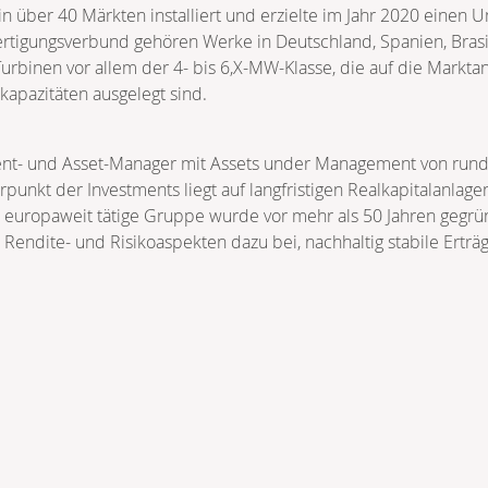
n über 40 Märkten installiert und erzielte im Jahr 2020 eine
Fertigungsverbund gehören Werke in Deutschland, Spanien, Bras
urbinen vor allem der 4- bis 6,X-MW-Klasse, die auf die Markt
apazitäten ausgelegt sind.
ent- und Asset-Manager mit Assets under Management von rund 
unkt der Investments liegt auf langfristigen Realkapitalanlagen 
Die europaweit tätige Gruppe wurde vor mehr als 50 Jahren gegr
 Rendite- und Risikoaspekten dazu bei, nachhaltig stabile Erträ