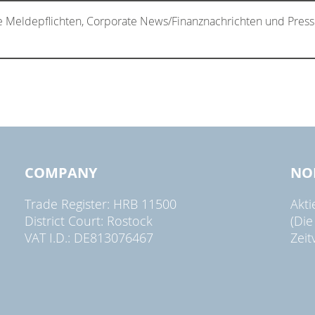
e Meldepflichten, Corporate News/Finanznachrichten und Press
COMPANY
NO
Trade Register: HRB 11500
Akt
District Court: Rostock
(Die
VAT I.D.: DE813076467
Zeit