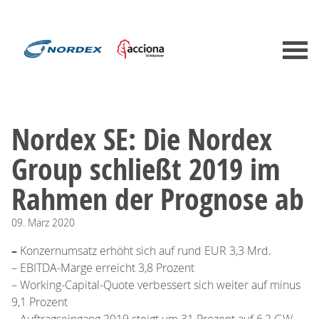
Nordex SE: Die Nordex
Group schließt 2019 im
Rahmen der Prognose ab
09.
März
2020
–
Konzernumsatz erhöht sich auf rund EUR 3,3 Mrd.
– EBITDA-Marge erreicht 3,8 Prozent
– Working-Capital-Quote verbessert sich weiter auf minus
9,1 Prozent
– Auftragseingang 2019 steigt um 31 Prozent auf 6,2 GW