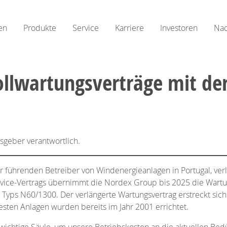
en
Produkte
Service
Karriere
Investoren
Nac
ollwartungsverträge mit de
usgeber verantwortlich.
r führenden Betreiber von Windenergieanlagen in Portugal, verl
vice-Vertrags übernimmt die Nordex Group bis 2025 die Wartu
yps N60/1300. Der verlängerte Wartungsvertrag erstreckt sic
testen Anlagen wurden bereits im Jahr 2001 errichtet.
wichtige Säule, um unsere Betriebskosten an die aktuellen Bed