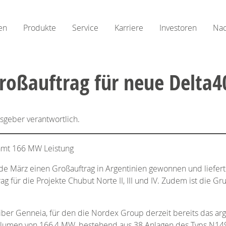
en
Produkte
Service
Karriere
Investoren
Nac
roßauftrag für neue Delta40
usgeber verantwortlich.
samt 166 MW Leistung
e März einen Großauftrag in Argentinien gewonnen und liefert
 für die Projekte Chubut Norte II, III und IV. Zudem ist die G
ber Genneia, für den die Nordex Group derzeit bereits das arg
lumen von 166,4 MW, bestehend aus 38 Anlagen des Typs N149/4.