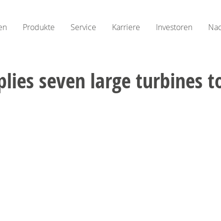
en
Produkte
Service
Karriere
Investoren
Nac
ies seven large turbines t