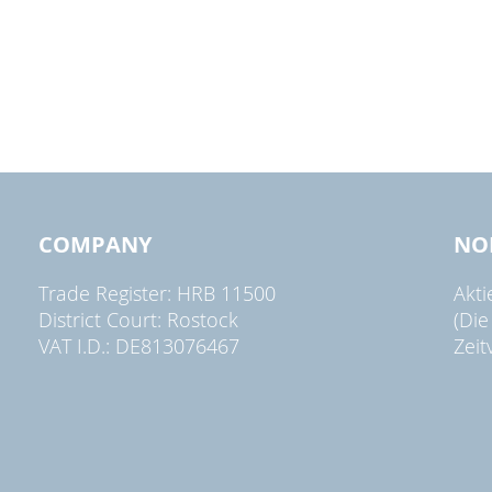
COMPANY
NO
Trade Register: HRB 11500
Akt
District Court: Rostock
(Die
VAT I.D.: DE813076467
Zeit