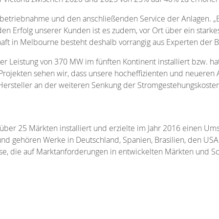
betriebnahme und den anschließenden Service der Anlagen. „Eff
n Erfolg unserer Kunden ist es zudem, vor Ort über ein starkes
ft in Melbourne besteht deshalb vorrangig aus Experten der 
 Leistung von 370 MW im fünften Kontinent installiert bzw. hat
Projekten sehen wir, dass unsere hocheffizienten und neueren A
ersteller an der weiteren Senkung der Stromgestehungskosten.
ber 25 Märkten installiert und erzielte im Jahr 2016 einen U
und gehören Werke in Deutschland, Spanien, Brasilien, den US
sse, die auf Marktanforderungen in entwickelten Märkten und S