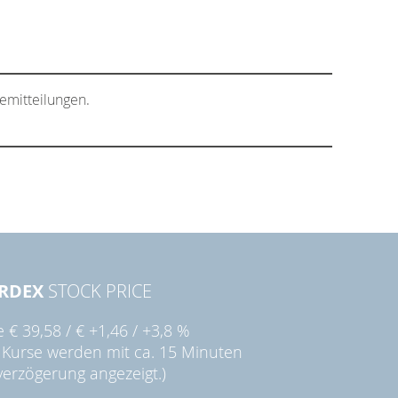
emitteilungen.
RDEX
STOCK PRICE
ie
€ 39,58
/
€ +1,46
/
+3,8 %
 Kurse werden mit ca. 15 Minuten
verzögerung angezeigt.)