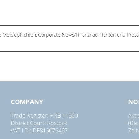
e Meldepflichten, Corporate News/Finanznachrichten und Press
COMPANY
NO
Trade Register: HRB 11500
Akt
District Court: Rostock
(Die
VAT I.D.: DE813076467
Zeit