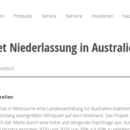
en
Produkte
Service
Karriere
Investoren
Nac
t Niederlassung in Austral
ortlich.
ralien
at in Melbourne eine Landesvertretung für Australien etablie
en bislang zweitgrößten Windpark auf dem Kontinent. Das Projek
ch der Markt durch eine hohe und steigende Nachfrage aus. Aus
d Victoria zwischen 2020 und 2025 von 25% auf 40% zu erhöhen