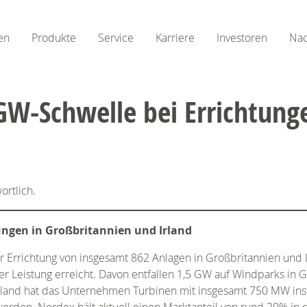
en
Produkte
Service
Karriere
Investoren
Nac
GW-Schwelle bei Errichtung
ortlich.
ungen in Großbritannien und Irland
er Errichtung von insgesamt 862 Anlagen in Großbritannien und 
r Leistung erreicht. Davon entfallen 1,5 GW auf Windparks in G
irland hat das Unternehmen Turbinen mit insgesamt 750 MW insta
werden. Nordex hält aktuell einen Marktanteil von rund 20% in 