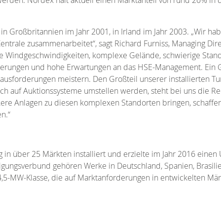
in Großbritannien im Jahr 2001, in Irland im Jahr 2003. „Wir ha
Zentrale zusammenarbeitet“, sagt Richard Furniss, Managing Dir
e Windgeschwindigkeiten, komplexe Gelände, schwierige Stan
erungen und hohe Erwartungen an das HSE-Management. Ein Gro
usforderungen meistern. Den Großteil unserer installierten T
sich auf Auktionssysteme umstellen werden, steht bei uns die 
rkere Anlagen zu diesen komplexen Standorten bringen, schaffe
n.“
in über 25 Märkten installiert und erzielte im Jahr 2016 ein
rtigungsverbund gehören Werke in Deutschland, Spanien, Brasi
s 4,5-MW-Klasse, die auf Marktanforderungen in entwickelten Mä