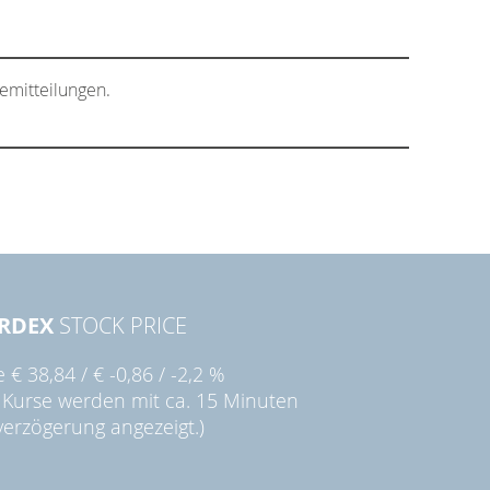
emitteilungen.
RDEX
STOCK PRICE
ie
€ 38,84
/
€ -0,86
/
-2,2 %
 Kurse werden mit ca. 15 Minuten
verzögerung angezeigt.)