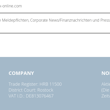
x-online.com
e Meldepflichten, Corporate News/Finanznachrichten und Press
COMPANY
NO
Trade Register: HRB 11500
Akt
District Court: Rostock
(Die
VAT I.D.: DE813076467
Zeit