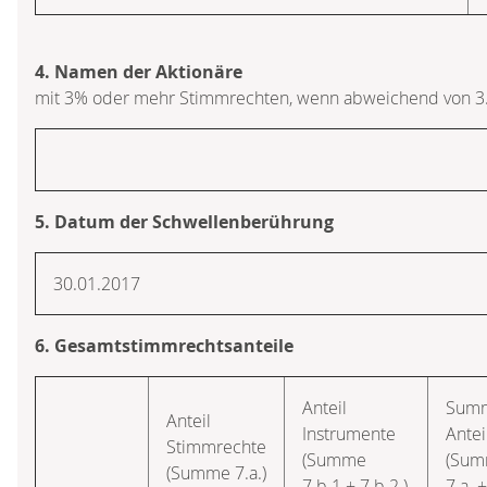
4. Namen der Aktionäre
mit 3% oder mehr Stimmrechten, wenn abweichend von 3
5. Datum der Schwellenberührung
30.01.2017
6. Gesamtstimmrechtsanteile
Anteil
Sum
Anteil
Instrumente
Antei
Stimmrechte
(Summe
(Su
(Summe 7.a.)
7.b.1.+ 7.b.2.)
7.a. +