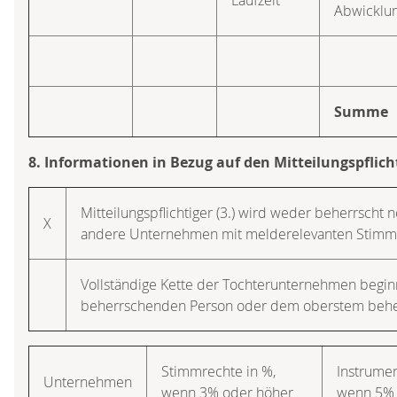
Abwicklu
Summe
8. Informationen in Bezug auf den Mitteilungspflich
Mitteilungspflichtiger (3.) wird weder beherrscht n
X
andere Unternehmen mit melderelevanten Stimmre
Vollständige Kette der Tochterunternehmen begin
beherrschenden Person oder dem oberstem beh
Stimmrechte in %,
Instrumen
Unternehmen
wenn 3% oder höher
wenn 5% 