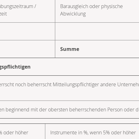
bungs­zeitraum /
Barausgleich oder physische
zeit
Abwicklung
Summe
gspflichtigen
eherrscht noch beherrscht Mitteilungspflichtiger andere Unter
hmen beginnend mit der obersten beherrschenden Person ode
% oder höher
Instrumente in %, wenn 5% oder höher