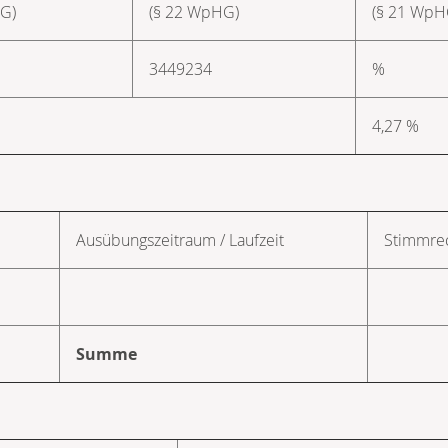
G)
(§ 22 WpHG)
(§ 21 WpH
3449234
%
4,27 %
G
l
Ausübungs­zeitraum / Laufzeit
Stimmrec
Summe
G