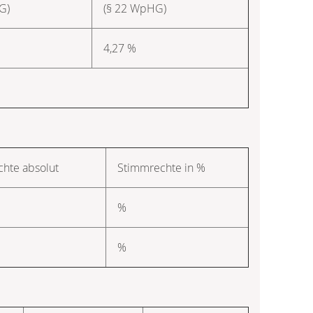
G)
(§ 22 WpHG)
4,27 %
hte absolut
Stimmrechte in %
%
%