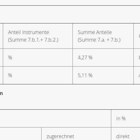
Anteil Instrumente
Summe Anteile
(Summe 7.b.1.+ 7.b.2.)
(Summe 7.a. + 7.b.)
%
4,27 %
%
5,11 %
en
in %
zugerechnet
direkt