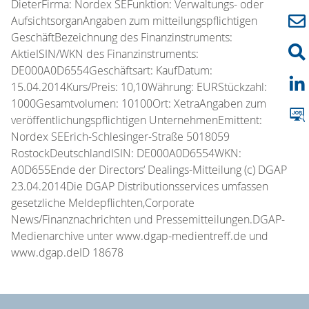
DieterFirma: Nordex SEFunktion: Verwaltungs- oder
AufsichtsorganAngaben zum mitteilungspflichtigen
GeschäftBezeichnung des Finanzinstruments:
AktieISIN/WKN des Finanzinstruments:
DE000A0D6554Geschäftsart: KaufDatum:
15.04.2014Kurs/Preis: 10,10Währung: EURStückzahl:
1000Gesamtvolumen: 10100Ort: XetraAngaben zum
veröffentlichungspflichtigen UnternehmenEmittent:
Nordex SEErich-Schlesinger-Straße 5018059
RostockDeutschlandISIN: DE000A0D6554WKN:
A0D655Ende der Directors‘ Dealings-Mitteilung (c) DGAP
23.04.2014Die DGAP Distributionsservices umfassen
gesetzliche Meldepflichten,Corporate
News/Finanznachrichten und Pressemitteilungen.DGAP-
Medienarchive unter www.dgap-medientreff.de und
www.dgap.deID 18678