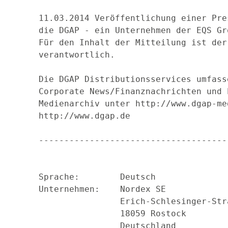
11.03.2014 Veröffentlichung einer Pre
die DGAP - ein Unternehmen der EQS Gro
Für den Inhalt der Mitteilung ist der
verantwortlich.

Die DGAP Distributionsservices umfass
Corporate News/Finanznachrichten und 
Medienarchiv unter http://www.dgap-me
http://www.dgap.de

-------------------------------------
Sprache:        Deutsch              
Unternehmen:    Nordex SE            
                Erich-Schlesinger-Str
                18059 Rostock        
                Deutschland          