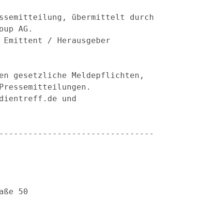
ssemitteilung, übermittelt durch

up AG.

 Emittent / Herausgeber

en gesetzliche Meldepflichten,

Pressemitteilungen.

dientreff.de und

--------------------------------

                                  

                                  

aße 50                            

                                  

                                  
