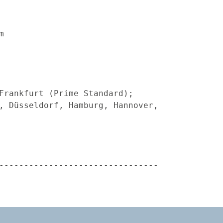
                                  

                                  

m                                 

                                  

                                  

                                  

                                  

Frankfurt (Prime Standard);       

, Düsseldorf, Hamburg, Hannover,  

                                  

--------------------------------  
