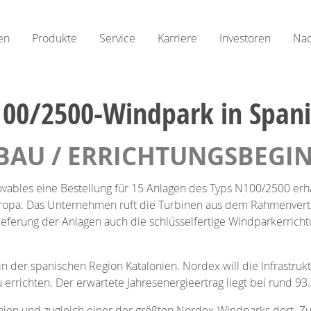
en
Produkte
Service
Karriere
Investoren
Nac
100/2500-Windpark in Span
BAU / ERRICHTUNGSBEGI
vables eine Bestellung für 15 Anlagen des Typs N100/2500 erha
ropa. Das Unternehmen ruft die Turbinen aus dem Rahmenvertr
Lieferung der Anlagen auch die schlüsselfertige Windparkerric
in der spanischen Region Katalonien. Nordex will die Infrastr
 errichten. Der erwartete Jahresenergieertrag liegt bei rund 
anien und zugleich einer der größten Nordex-Windparks dort. Z