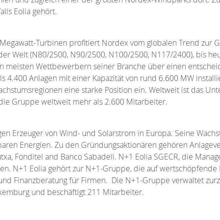
lls Eolia gehört.
n Megawatt-Turbinen profitiert Nordex vom globalen Trend zur
 der Welt (N80/2500, N90/2500, N100/2500, N117/2400), bis he
den meisten Wettbewerbern seiner Branche über einen entsche
 4.400 Anlagen mit einer Kapazität von rund 6.600 MW installie
chstumsregionen eine starke Position ein. Weltweit ist das U
 die Gruppe weltweit mehr als 2.600 Mitarbeiter.
en Erzeuger von Wind- und Solarstrom in Europa. Seine Wachstu
baren Energien. Zu den Gründungsaktionären gehören Anlagev
Kutxa, Fonditel and Banco Sabadell. N+1 Eolia SGECR, die Mana
ien. N+1 Eolia gehört zur N+1-Gruppe, die auf wertschöpfende F
 und Finanzberatung für Firmen. Die N+1-Gruppe verwaltet zurze
uxemburg und beschäftigt 211 Mitarbeiter.