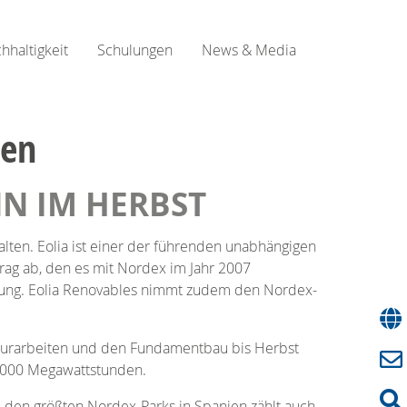
hhaltigkeit
Schulungen
News & Media
ien
NN IM HERBST
lten. Eolia ist einer der führenden unabhängigen
ag ab, den es mit Nordex im Jahr 2007
htung. Eolia Renovables nimmt zudem den Nordex-
ukturarbeiten und den Fundamentbau bis Herbst
93.000 Megawattstunden.
u den größten Nordex-Parks in Spanien zählt auch