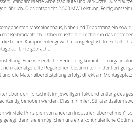
ssen: Standardisierte Arbeitsabläufe und verkürzte Durchlaufze
gen jährlich. Dies entspricht 2.500 MW Leistung. Fertigungszei
tkomponenten Maschinenhaus, Nabe und Triebstrang ein sowie d
 mit Reibradantrieb. Dabei musste die Technik in das bestehe
f die hohen Komponentengewichte ausgelegt ist. Im Schaltschr
age auf Linie gebracht.
r Umstellung. Eine wesentliche Bedeutung kommt den organisato
und materialgefüllte Regalreihen bestimmten in der Fertigungsha
nd die Materialbereitstellung erfolgt direkt am Montageplatz
er über den Fortschritt im jeweiligen Takt und entlang des g
chtzeitig behoben werden. Dies minimiert Stillstandzeiten sow
en wir viele Prinzipien von anderen Industrien übernehmen“, s
gelegt, denn sie ermöglichen uns eine kontinuierliche Optimi