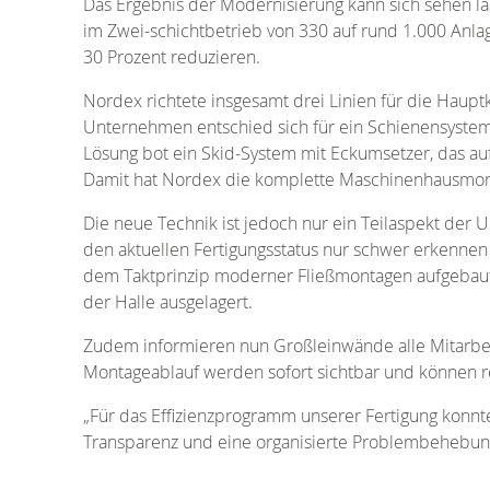
Das Ergebnis der Modernisierung kann sich sehen la
im Zwei-schichtbetrieb von 330 auf rund 1.000 Anla
30 Prozent reduzieren.
Nordex richtete insgesamt drei Linien für die Haup
Unternehmen entschied sich für ein Schienensystem
Lösung bot ein Skid-System mit Eckumsetzer, das au
Damit hat Nordex die komplette Maschinenhausmont
Die neue Technik ist jedoch nur ein Teilaspekt de
den aktuellen Fertigungsstatus nur schwer erkennen 
dem Taktprinzip moderner Fließmontagen aufgebaut u
der Halle ausgelagert.
Zudem informieren nun Großleinwände alle Mitarbeit
Montageablauf werden sofort sichtbar und können re
„Für das Effizienzprogramm unserer Fertigung konnt
Transparenz und eine organisierte Problembehebung 