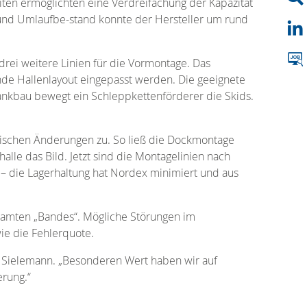
iten ermöglichten eine Verdreifachung der Kapazität
t und Umlaufbe-stand konnte der Hersteller um rund
rei weitere Linien für die Vormontage. Das
nde Hallenlayout eingepasst werden. Die geeignete
ankbau bewegt ein Schleppkettenförderer die Skids.
rischen Änderungen zu. So ließ die Dockmontage
lle das Bild. Jetzt sind die Montagelinien nach
 – die Lagerhaltung hat Nordex minimiert und aus
esamten „Bandes“. Mögliche Störungen im
ie die Fehlerquote.
o Sielemann. „Besonderen Wert haben wir auf
erung.“