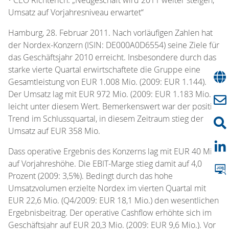
Umsatz auf Vorjahresniveau erwartet“
Hamburg, 28. Februar 2011. Nach vorläufigen Zahlen hat
der Nordex-Konzern (ISIN: DE000A0D6554) seine Ziele für
das Geschäftsjahr 2010 erreicht. Insbesondere durch das
starke vierte Quartal erwirtschaftete die Gruppe eine
Gesamtleistung von EUR 1.008 Mio. (2009: EUR 1.144).
Der Umsatz lag mit EUR 972 Mio. (2009: EUR 1.183 Mio.)
leicht unter diesem Wert. Bemerkenswert war der positive
Trend im Schlussquartal, in diesem Zeitraum stieg der
Umsatz auf EUR 358 Mio.
Dass operative Ergebnis des Konzerns lag mit EUR 40 Mio.
auf Vorjahreshöhe. Die EBIT-Marge stieg damit auf 4,0
Prozent (2009: 3,5%). Bedingt durch das hohe
Umsatzvolumen erzielte Nordex im vierten Quartal mit
EUR 22,6 Mio. (Q4/2009: EUR 18,1 Mio.) den wesentlichen
Ergebnisbeitrag. Der operative Cashflow erhöhte sich im
Geschäftsjahr auf EUR 20,3 Mio. (2009: EUR 9,6 Mio.). Vor