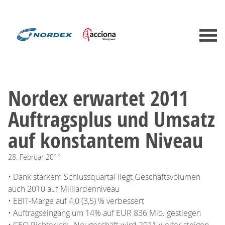
Nordex erwartet 2011
Auftragsplus und Umsatz
auf konstantem Niveau
28.
Februar
2011
• Dank starkem Schlussquartal liegt Geschäftsvolumen
auch 2010 auf Milliardenniveau
• EBIT-Marge auf 4,0 (3,5) % verbessert
• Auftragseingang um 14% auf EUR 836 Mio. gestiegen
• CEO Richterich: „Neugeschäft wird 2011 weiter steigen,