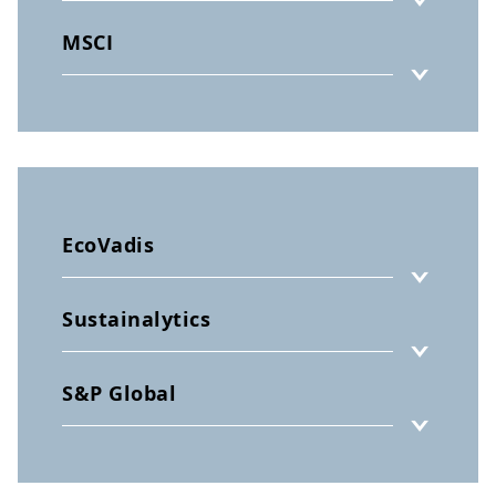
MSCI
EcoVadis
Sustainalytics
S&P Global