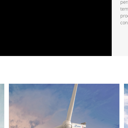
per
tem
pro
con