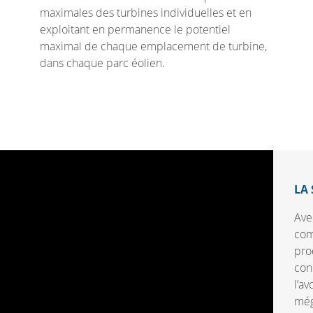
maximales des turbines individuelles et en
exploitant en permanence le potentiel
maximal de chaque emplacement de turbine,
dans chaque parc éolien.
LA 
Ave
com
pro
con
l’a
még