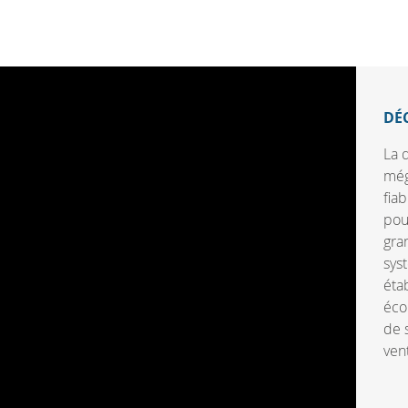
DÉ
La 
még
fia
pou
gra
sys
éta
écon
de s
ven