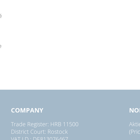
é
e
COMPANY
NO
Trade Register: HRB 11500
Akt
District Court: Rostock
(Pri
VAT I.D.: DE813076467