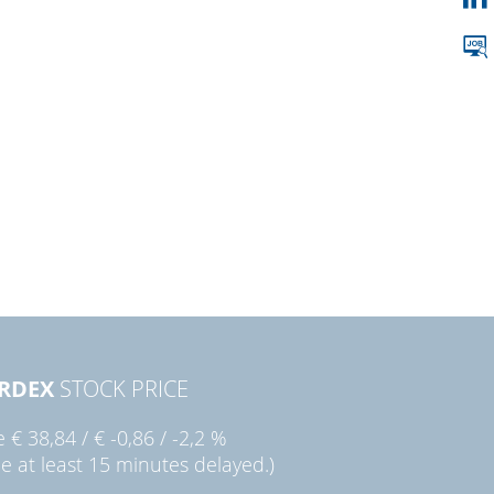
RDEX
STOCK PRICE
ie
€ 38,84
/
€ -0,86
/
-2,2 %
ce at least 15 minutes delayed.)