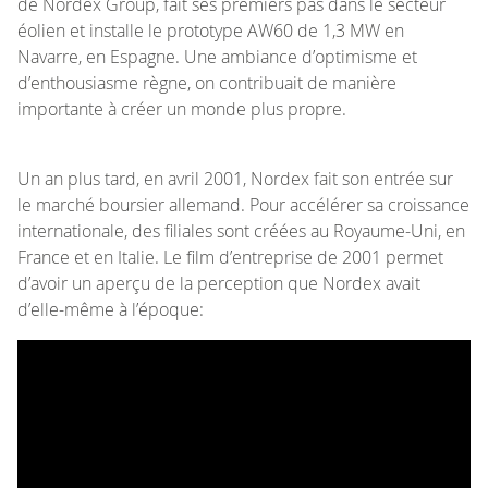
de Nordex Group, fait ses premiers pas dans le secteur
éolien et installe le prototype AW60 de 1,3 MW en
Navarre, en Espagne. Une ambiance d’optimisme et
d’enthousiasme règne, on contribuait de manière
importante à créer un monde plus propre.
Un an plus tard, en avril 2001, Nordex fait son entrée sur
le marché boursier allemand. Pour accélérer sa croissance
internationale, des filiales sont créées au Royaume-Uni, en
France et en Italie. Le film d’entreprise de 2001 permet
d’avoir un aperçu de la perception que Nordex avait
d’elle-même à l’époque: