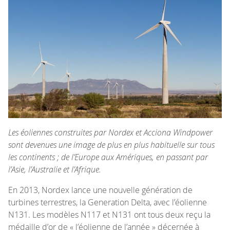
Les éoliennes construites par Nordex et Acciona Windpower
sont devenues une image de plus en plus habituelle sur tous
les continents ; de l’Europe aux Amériques, en passant par
l’Asie, l’Australie et l’Afrique.
En 2013, Nordex lance une nouvelle génération de
turbines terrestres, la Generation Delta, avec l’éolienne
N131. Les modèles N117 et N131 ont tous deux reçu la
médaille d’or de « l’éolienne de l’année » décernée à