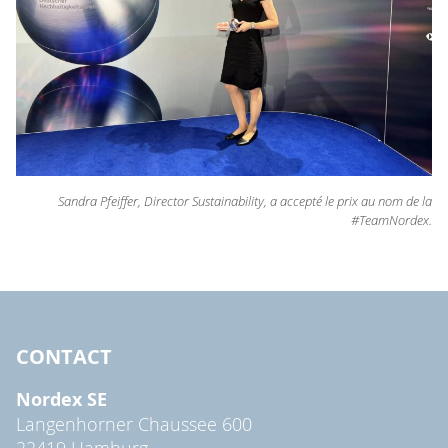
Sandra Pfeiffer, Director Sustainability, a accepté le prix au nom de la
#TeamNordex.
CONTACT
Nordex SE
Langenhorner Chaussee 600
22419 Hamburg