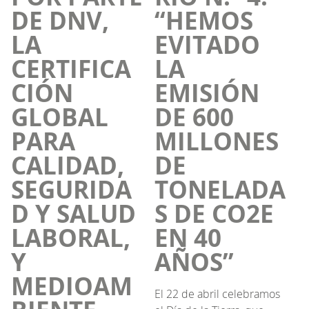
DE DNV,
“HEMOS
LA
EVITADO
CERTIFICA
LA
CIÓN
EMISIÓN
GLOBAL
DE 600
PARA
MILLONES
CALIDAD,
DE
SEGURIDA
TONELADA
D Y SALUD
S DE CO2E
LABORAL,
EN 40
Y
AÑOS”
MEDIOAM
El 22 de abril celebramos