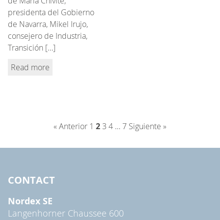
de María Chivite,
presidenta del Gobierno
de Navarra, Mikel Irujo,
consejero de Industria,
Transición […]
Read more
« Anterior
1
2
3
4
…
7
Siguiente »
CONTACT
Nordex SE
Langenhorner Chaussee 600