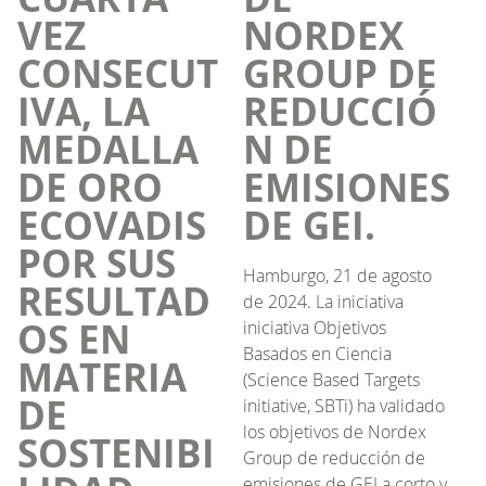
VEZ
NORDEX
CONSECUT
GROUP DE
IVA, LA
REDUCCIÓ
MEDALLA
N DE
DE ORO
EMISIONES
ECOVADIS
DE GEI.
POR SUS
Hamburgo, 21 de agosto
RESULTAD
de 2024. La iniciativa
OS EN
iniciativa Objetivos
Basados en Ciencia
MATERIA
(Science Based Targets
DE
initiative, SBTi) ha validado
los objetivos de Nordex
SOSTENIBI
Group de reducción de
emisiones de GEI a corto y