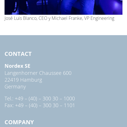
José Luis Blanco, CEO y Michael Franke, VP Engineering
CONTACT
Nordex SE
Langenhorner Chaussee 600
22419 Hamburg
Germany
Tel.: +49 – (40) – 300 30 – 1000
Fax: +49 – (40) – 300 30 – 1101
COMPANY