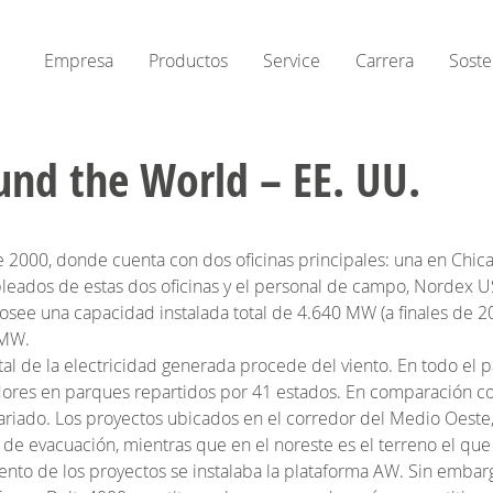
Empresa
Productos
Service
Carrera
Soste
nd the World – EE. UU.
00, donde cuenta con dos oficinas principales: una en Chicago 
mpleados de estas dos oficinas y el personal de campo, Nordex 
ee una capacidad instalada total de 4.640 MW (a finales de 2
 MW.
tal de la electricidad generada procede del viento. En todo el 
res en parques repartidos por 41 estados. En comparación con
riado. Los proyectos ubicados en el corredor del Medio Oeste
e evacuación, mientras que en el noreste es el terreno el que
iento de los proyectos se instalaba la plataforma AW. Sin embar