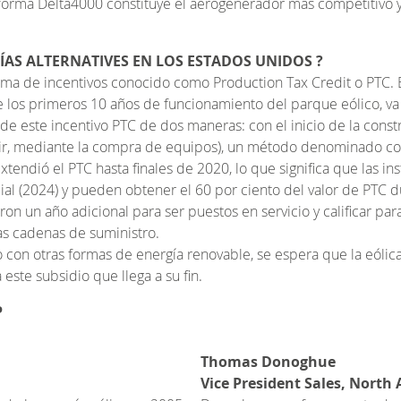
aforma Delta4000 constituye el aerogenerador más competitivo y,
ÍAS ALTERNATIVES EN LOS ESTADOS UNIDOS ?
ama de incentivos conocido como Production Tax Credit o PTC. 
 los primeros 10 años de funcionamiento del parque eólico, va a
 este incentivo PTC de dos maneras: con el inicio de la constr
decir, mediante la compra de equipos), un método denominado c
xtendió el PTC hasta finales de 2020, lo que significa que las 
ial (2024) y pueden obtener el 60 por ciento del valor de PTC
on un año adicional para ser puestos en servicio y calificar par
as cadenas de suministro.
con otras formas de energía renovable, se espera que la eólic
este subsidio que llega a su fin.
P
Thomas Donoghue
Vice President Sales, North