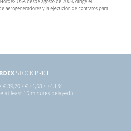
Nordex USA desde agosto de 2009, dirige el
 de aerogeneradores y la ejecución de contratos para
RDEX
STOCK PRICE
ie
€ 39,70
/
€ +1,58
/
+4,1 %
ce at least 15 minutes delayed.)