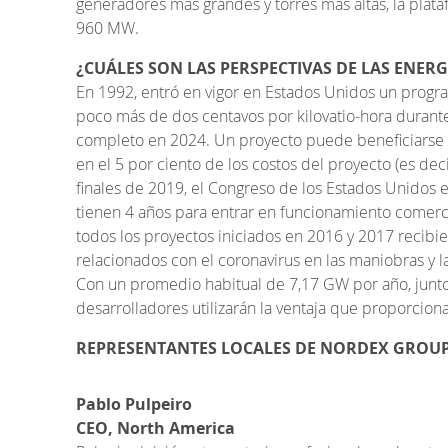
generadores más grandes y torres más altas, la plat
960 MW.
¿CUÁLES SON LAS PERSPECTIVAS DE LAS ENERG
En 1992, entró en vigor en Estados Unidos un progr
poco más de dos centavos por kilovatio-hora durante
completo en 2024. Un proyecto puede beneficiarse de
en el 5 por ciento de los costos del proyecto (es 
finales de 2019, el Congreso de los Estados Unidos e
tienen 4 años para entrar en funcionamiento comerc
todos los proyectos iniciados en 2016 y 2017 recibier
relacionados con el coronavirus en las maniobras y l
Con un promedio habitual de 7,17 GW por año, junto 
desarrolladores utilizarán la ventaja que proporciona 
REPRESENTANTES LOCALES DE NORDEX GROU
Pablo Pulpeiro
CEO, North America