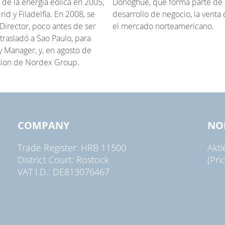
r de la energía eólica en 2005,
Donoghue, que forma parte de 
 y Filadelfia. En 2008, se
desarrollo de negocio, la venta
irector, poco antes de ser
el mercado norteamericano.
asladó a Sao Paulo, para
y Manager, y, en agosto de
sion de Nordex Group.
COMPANY
NO
Trade Register: HRB 11500
Akt
District Court: Rostock
(Pri
VAT I.D.: DE813076467