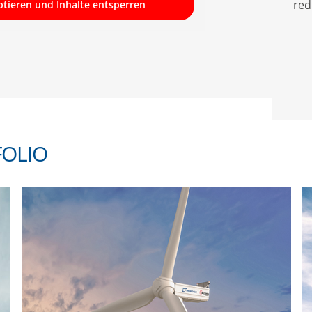
red
ptieren und Inhalte entsperren
FOLIO