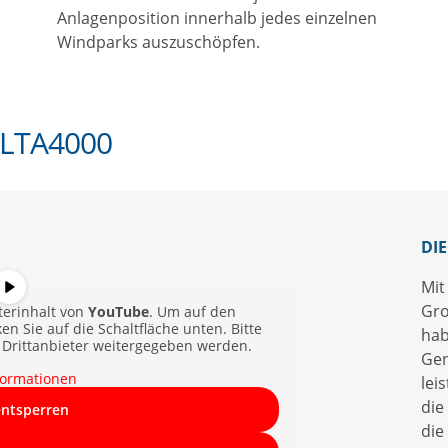
Anlagenposition innerhalb jedes einzelnen
Windparks auszuschöpfen.
ELTA4000
DIE
Mit
Gro
terinhalt von
YouTube
. Um auf den
ken Sie auf die Schaltfläche unten. Bitte
hab
 Drittanbieter weitergegeben werden.
Gen
formationen
lei
die
entsperren
die