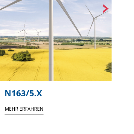
N163/5.X
N
MEHR ERFAHREN
ME